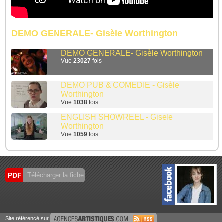
DEMO GENERALE- Gisèle Worthington
DEMO GENERALE- Gisèle Worthington
Vue
23027
fois
DEMO PUB & COMEDIE - Gisèle
Worthington
Vue
1038
fois
ENGLISH SHOWREEL - Gisele
Worthington
Vue
1059
fois
PDF
Télécharger la fiche
Site référencé sur